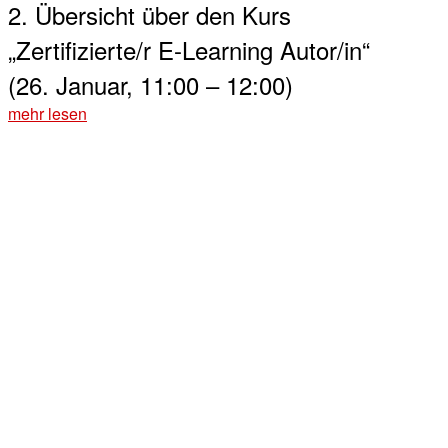
2. Übersicht über den Kurs
„Zertifizierte/r E-Learning Autor/in“
(26. Januar, 11:00 – 12:00)
mehr lesen
Konrad Fassnacht führt Sie im Webinar in den Kurs „Zertifizierte/r
E-Learning Autor/in“ der FCT Akademie ein.
Sie erfahren
wie der Kurs aufgebaut ist
welche Inhalte wie vermittelt werden
was es mit der Praxisaufgabe auf sich hat
welche Rahmenbedingungen wie Kosten, Termine
und maximale Teilnehmerzahlen es gibt