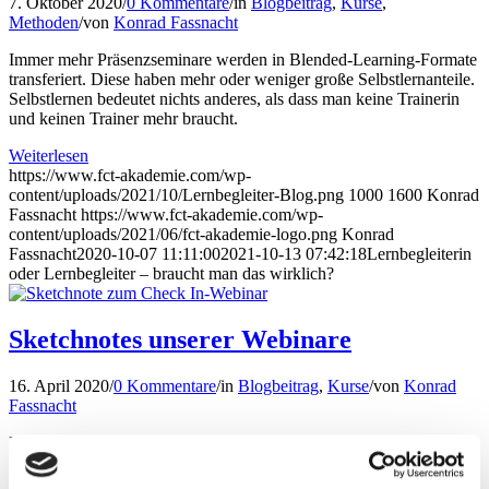
7. Oktober 2020
/
0 Kommentare
/
in
Blogbeitrag
,
Kurse
,
Methoden
/
von
Konrad Fassnacht
Immer mehr Präsenzseminare werden in Blended-Learning-Formate
transferiert. Diese haben mehr oder weniger große Selbstlernanteile.
Selbstlernen bedeutet nichts anderes, als dass man keine Trainerin
und keinen Trainer mehr braucht.
Weiterlesen
https://www.fct-akademie.com/wp-
content/uploads/2021/10/Lernbegleiter-Blog.png
1000
1600
Konrad
Fassnacht
https://www.fct-akademie.com/wp-
content/uploads/2021/06/fct-akademie-logo.png
Konrad
Fassnacht
2020-10-07 11:11:00
2021-10-13 07:42:18
Lernbegleiterin
oder Lernbegleiter – braucht man das wirklich?
Sketchnotes unserer Webinare
16. April 2020
/
0 Kommentare
/
in
Blogbeitrag
,
Kurse
/
von
Konrad
Fassnacht
Live Online Trainer/in bzw. Webinartrainer/in – einige Inhalte in
Form von Sketchnotes