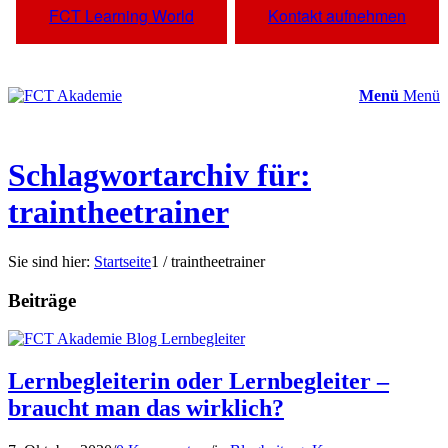
FCT Learning World
Kontakt aufnehmen
Menü
Menü
Schlagwortarchiv für:
traintheetrainer
Sie sind hier:
Startseite
1
/
traintheetrainer
Beiträge
Lernbegleiterin oder Lernbegleiter –
braucht man das wirklich?